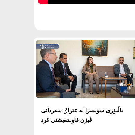
باڵيۆزى سويسرا له‌ عێراق سه‌ردانى
ڤيژن فاونده‌يشنى كرد