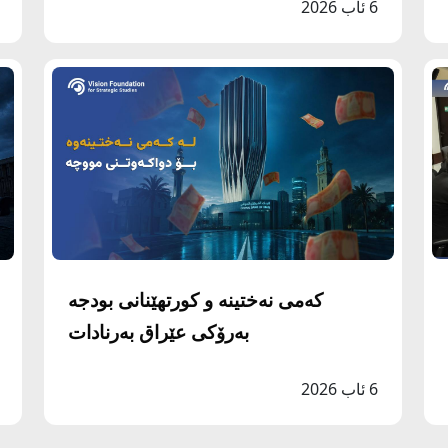
6 ئاب 2026
کەمی نەختینە و کورتهێنانی بودجە
بەرۆکی عێراق بەرنادات
6 ئاب 2026