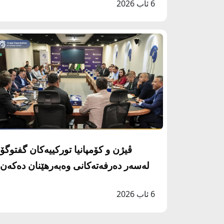
6 ئاب 2026
ڤیژن و کۆمپانیا تورکییەکان گفتوگۆ
لەسەر دەرفەتەکانی وەبەرهێنان دەکەن
6 ئاب 2026