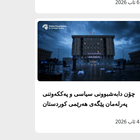
6 ئاب 2026
چۆن دابەشبوونی سیاسی و پەککەوتنی
پەرلەمان پێگەی هەرێمی کوردستان
لاواز دەکات؟
4 ئاب 2026