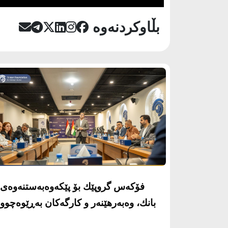
بڵاوکردنەوە
فۆكه‌س گروپێك بۆ پێكه‌وه‌به‌ستنه‌وه‌ى
بانك، وه‌به‌رهێنه‌ر و كارگه‌كان به‌ڕێوه‌چوو