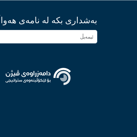
بەشداری بکە لە نامەی هەواڵ