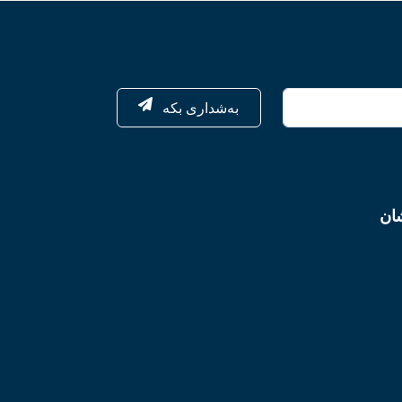
بەشداری بکە
شان