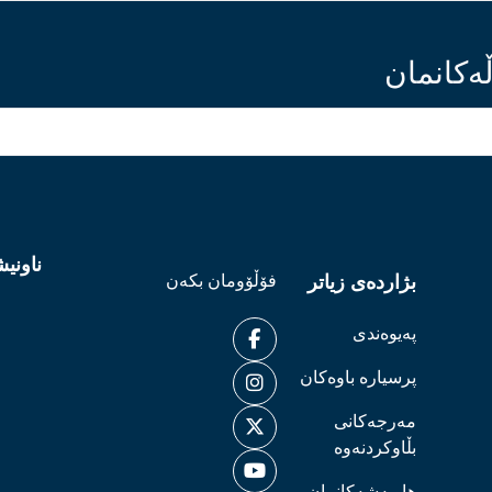
ەکانمان
ناونی
بژاردەی زیاتر
فۆڵۆومان بکەن
پەیوەندی
پرسیارە باوەکان
مەرجەکانی
بڵاوکردنەوە
هاوبەشەکانمان