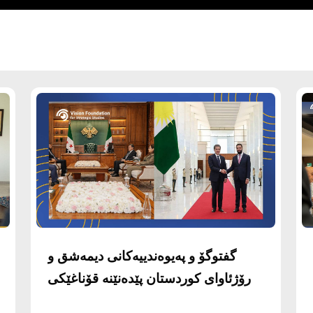
گفتوگۆ و پەیوەندییەکانی دیمەشق و
رۆژئاوای کوردستان پێدەنێنە قۆناغێکی
نوێوە