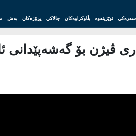
سەرەکی
توێژینەوە
بڵاوکراوەکان
چالاکی
پڕۆژەکان
بەش
مە
اری ڤیژن بۆ گەشەپێدانی 