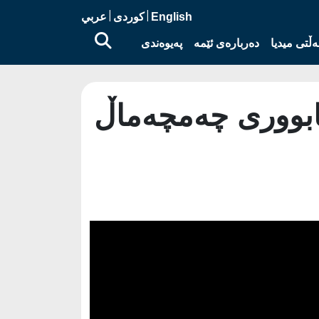
|
|
English
کوردی
عربي
ڵتی میدیا
دەربارەی ئێمە
پەیوەندی
ئابووری چەمچەماڵ