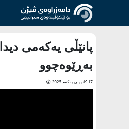
پانێڵی یەکەمی دید
بەڕێوەچوو
17 کانوونی یەکەم 2025