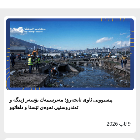
پيسبوونى ئاوى تانجه‌رۆ؛ مه‌ترسييه‌ك بۆسه‌ر ژينگه‌ و
ته‌ندروستيى نه‌وه‌ى ئێستا و داهاتوو
9 ئاب 2026