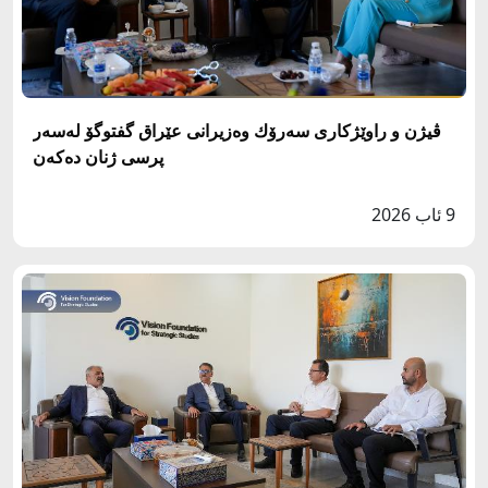
ڤيژن و راوێژكارى سه‌رۆك وه‌زيرانى عێراق گفتوگۆ له‌سەر
پرسى ژنان دەکەن
9 ئاب 2026