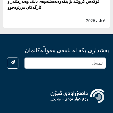
فۆكه‌س گروپێك بۆ پێكه‌وه‌به‌ستنه‌وه‌ى بانك، وه‌به‌رهێنه‌ر و
كارگه‌كان به‌ڕێوه‌چوو
6 ئاب 2026
بەشداری بکە لە نامەی هەواڵەکانمان