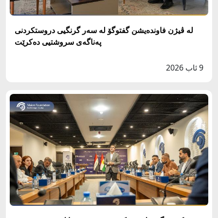
له‌ ڤيژن فاونده‌يشن گفتوگۆ لە سەر گرنگيى دروستكردنى
په‌ناگه‌ى سروشتيى دەکرێت
9 ئاب 2026