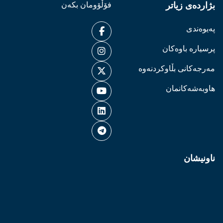
بژاردەی زیاتر
فۆڵۆومان بکەن
پەیوەندی
پرسیارە باوەکان
مەرجەکانی بڵاوکردنەوە
هاوبەشەکانمان
ناونیشان