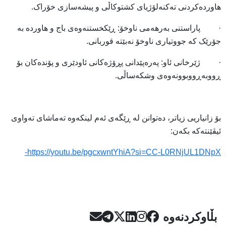
هاوردەکردنی تەکنەلۆژیای کشتوکاڵی و پیشەسازی خۆراک.
· پاراستنی بەرهەمی ناوخۆ: ڕێکخستنەوەی باج و هاوردە بە
جۆرێک کە جووتیاری ناوخۆ نەبێتە قوربانی.
· ژێرخانی ئاو: پەرەپێدانی پڕۆژەکانی ئاودێری و پۆندەکان بۆ
ڕووبەڕووبوونەوەی وشکەساڵی.
بۆ زانیاریی زیاتر، دەتوانن لە ڕێگەی ئەم لینکەوە تەماشای تەواوی
ئیڤێنتەکە بکەن:
https://youtu.be/pgcxwntYhiA?si=CC-L0RNjUL1DNpX-
بڵاوکردنەوە