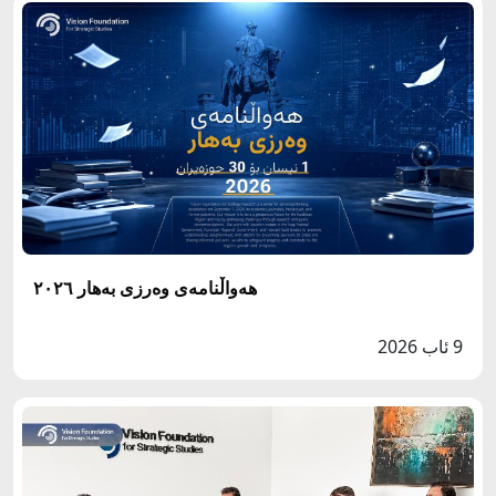
هەواڵنامەی وەرزی بەهار ٢٠٢٦
9 ئاب 2026