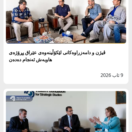
ڤیژن و دامەزراوەکانی لێکۆڵینەوەی عێراق پڕۆژەی
هاوبەش ئەنجام دەدەن
9 ئاب 2026