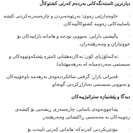
دیارترین ئاستەنگەکانی بەردەم کەرتی کشتوکاڵ
· خاوەندارێتی زەوی: بەڕێوەنەبردن و چارەسەرنەکردنی کێشە
یاساییەکانی زەوییە کشتوکاڵییەکان.
· پاڵپشتی دارایی: نەبوونی بودجە و هاندانە داراییەکان بۆ
جووتیاران و وەبەرهێنەران.
· تەکنەلۆژیای کۆن: بەکارنەهێنانی ئامێرە پێشکەوتووەکان و
سیستمی سەردەمیانە لە بەرهەمهێناندا.
· قەیرانی بازاڕ: گرفتی ساغکردنەوەی بەرهەمە ناوخۆییەکان
و نەبوونی سیستمی بەبازاڕکردنی گونجاو.
دیدگا و پێشنیازە ستراتیژییەکان
· پێداچوونەوەی یاسایی: چارەسەری ڕیشەیی بۆ کێشەی
زەوییەکان بە مەبەستی ڕاکێشانی وەبەرهێنەر.
· مۆدێرنکردنی کەرتەکە: هاندانی کەرتی تایبەت بۆ