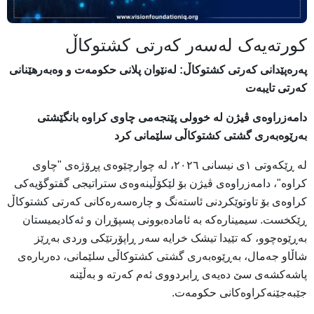
کورتەیەک لەسەر کەرتی کشتوکاڵ
په‌ره‌پێدانی كه‌رتی كشتوكاڵ: له‌نێوان پلانی حكومه‌ت و وه‌به‌رهێنانی
كه‌رتی تایبه‌ت
دامەزراوەی ڤیژن لە خوولی پێنجەمی چاوی کراوە بانگێشتی
بەرێوەبەری گشتی کشتوکاڵی سلێمانی کرد
له‌ ڕێكه‌وتی ١ی نیسانی ٢٠٢٦، له‌ چوارچێوەی پڕۆژەی "چاوی
كراوه‌"، دامه‌زراوه‌ی ڤیژن بۆ لێكۆڵینه‌وه‌ی ستراتیجی گفتوگۆیه‌كی
كراوه‌ی بۆ تاوتوێكردنی ئاستەنگ و چاره‌سه‌ره‌كانی كه‌رتی كشتوكاڵ
ڕێكخست. سیمینارەکە بە ئامادەبوونی پسپۆڕان و ئەکادیمیستان
بەڕێوەچوو، کە تێیدا تیشک خرایە سەر ڕاپۆرتێکی وردی بەڕێز
شاڵاو جەمال، بەڕێوەبەری گشتی کشتوکاڵی سلێمانی، دەربارەی
پاشەکشەی سێ دەیەی ڕابردووی ئەم کەرتە و بەڵێنە
جێبەجێنەکراوەکانی حکومەت.