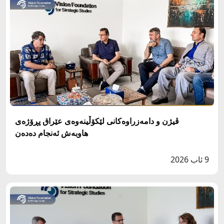
ڤیژن و دامەزراوەکانی لێکۆڵینەوەی عێراق پڕۆژەی
هاوبەش ئەنجام دەدەن
9 ئاب 2026