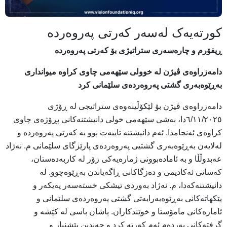
کورتەیەک لەسەر کەرتی پەروەردە
ڕیفۆرم و چارەسەری ستراتیژی بۆ کەرتی پەروەردە
دامەزراوەی ڤیژن لە خوولی سێهەمی چاوی کراوە میوانداری
بەڕێوەبەری گشتی پەروەردەی سلێمانی کرد
دامەزراوەی ڤیژن بۆ لێکۆڵینەوەی ستراتیجی لە ڕۆژی
٦/١١/٢٠٢٥دا، بەشی سێهەمی خولی دانیشتنەکانی پڕۆژەی چاوی
کراوەی ئەنجامدا. ئەم دانیشتنە تایبەت بوو بە کەرتی پەروەردە و
لەلایەن بەڕێوەبەری گشتیی پەروەردەی پارێزگای سلێمانی م. نەژاد
عەبدوڵڵا و بە ئامادەبوونی ژمارەیەکی زۆر لە کاربەدەستان،
کەسانی ئەکادیمی و دەزگاکانی ڕاگەیاندن بەڕێوەچوو. لە
دانیشتنەکەدا، م. نەژاد بەوردی تیشکی خستەسەر پەیكەر و
پێكهاتەکانی بەڕێوەبەرایەتی گشتی پەروەردەی سلێمانی و
ئامارەکانی مامۆستا و خوێندکاران. پاشان باسی لە کێشە و
گرفتەکانی بەردەم ئەم کەرتە کرد و چەندین پێشنیاز و