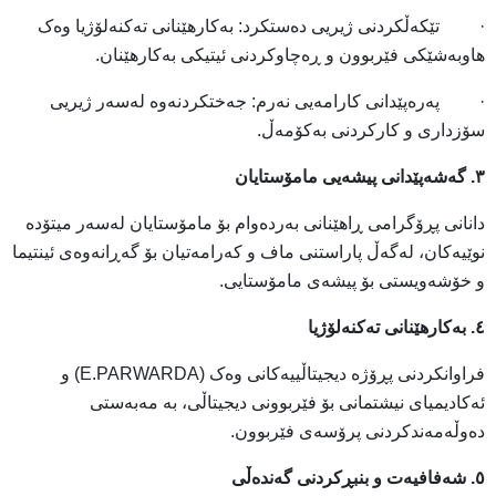
· تێکەڵکردنی ژیریی دەستکرد: بەکارهێنانی تەکنەلۆژیا وەک
هاوبەشێکی فێربوون و ڕەچاوکردنی ئیتیکی بەکارهێنان.
· پەرەپێدانی کارامەیی نەرم: جەختکردنەوە لەسەر ژیریی
سۆزداری و کارکردنی بەکۆمەڵ.
٣. گەشەپێدانی پیشەیی مامۆستایان
دانانی پڕۆگرامی ڕاهێنانی بەردەوام بۆ مامۆستایان لەسەر میتۆدە
نوێیەکان، لەگەڵ پاراستنی ماف و کەرامەتیان بۆ گەڕانەوەی ئینتیما
و خۆشەویستی بۆ پیشەی مامۆستایی.
٤. بەکارهێنانی تەکنەلۆژیا
فراوانکردنی پڕۆژە دیجیتاڵییەکانی وەک (E.PARWARDA) و
ئەکادیمیای نیشتمانی بۆ فێربوونی دیجیتاڵی، بە مەبەستی
دەوڵەمەندکردنی پرۆسەی فێربوون.
٥. شەفافیەت و بنبڕکردنی گەندەڵی