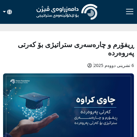
ڕیفۆرم و چارەسەری ستراتیژی بۆ کەرتی
پەروەردە
6 تشرینی دووەم 2025