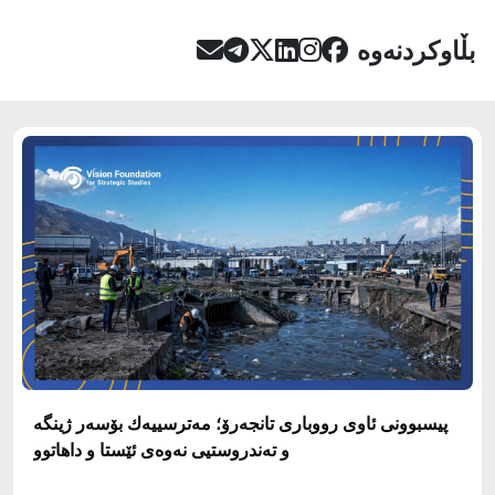
بڵاوکردنەوە
پيسبوونى ئاوى رووبارى تانجه‌رۆ؛ مه‌ترسييه‌ك بۆسه‌ر ژينگه‌
و ته‌ندروستيى نه‌وه‌ى ئێستا و داهاتوو