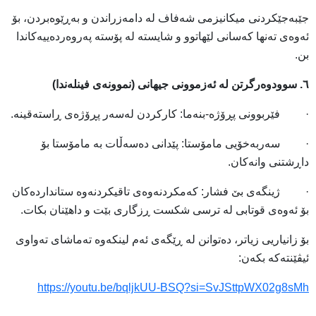
جێبەجێکردنی میکانیزمی شەفاف لە دامەزراندن و بەڕێوەبردن، بۆ
ئەوەی تەنها کەسانی لێهاتوو و شایستە لە پۆستە پەروەردەییەکاندا
بن.
٦. سوودوەرگرتن لە ئەزموونی جیهانی (نموونەی فینلەندا)
· فێربوونی پڕۆژە-بنەما: کارکردن لەسەر پڕۆژەی ڕاستەقینە.
· سەربەخۆیی مامۆستا: پێدانی دەسەڵات بە مامۆستا بۆ
داڕشتنی وانەکان.
· ژینگەی بێ فشار: کەمکردنەوەی تاقیکردنەوە ستانداردەکان
بۆ ئەوەی قوتابی لە ترسی شکست ڕزگاری بێت و داهێنان بکات.
بۆ زانیاریی زیاتر، دەتوانن لە ڕێگەی ئەم لینکەوە تەماشای تەواوی
ئیڤێنتەکە بکەن:
https://youtu.be/bqljkUU-BSQ?si=SvJSttpWX02g8sMh