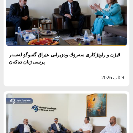
ڤيژن و راوێژكارى سه‌رۆك وه‌زيرانى عێراق گفتوگۆ له‌سەر
پرسى ژنان دەکەن
9 ئاب 2026