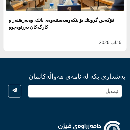
فۆكه‌س گروپێك بۆ پێكه‌وه‌به‌ستنه‌وه‌ى بانك، وه‌به‌رهێنه‌ر و
كارگه‌كان به‌ڕێوه‌چوو
6 ئاب 2026
بەشداری بکە لە نامەی هەواڵەکانمان