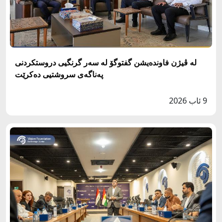
له‌ ڤيژن فاونده‌يشن گفتوگۆ لە سەر گرنگيى دروستكردنى
په‌ناگه‌ى سروشتيى دەکرێت
9 ئاب 2026