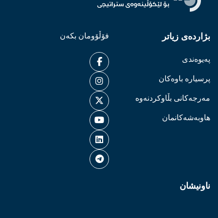
بژاردەی زیاتر
فۆڵۆومان بکەن
پەیوەندی
پرسیارە باوەکان
مەرجەکانی بڵاوکردنەوە
هاوبەشەکانمان
ناونیشان