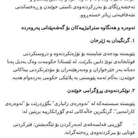
نەخشەڕێگای بۆ بەرزکردنەوەی ئاستی خوێندن و ڕەخساندنی
شەفافیەتی زیاتر خستەڕوو.
تەوەرە و هەنگاوە ستراتیژییەکان بۆ گەشەپێدانی پەروەردە
١. گرنگیدان بە ژێرخان
پێویستە بودجەی شایستە بۆ نۆژەنکردنەوە و دروستکردنی
قوتابخانەی نوێ دابین بکرێت. لە ئێستادا حکومەت وەک بەدیل پەنا
دەباتە بەر خێرخوازان و وەبەرهێنەران بۆ مۆدێرنکردنی بیناکانی
خوێندن، بەڵام ئەمە پێویستی بە پلانێکی حکومی بەردەوام هەیە.
٢. نوێکردنەوەی پڕۆگرامی خوێندن
پێویستە سیستمەکە لە "تەوەرەی زانیاری" بگۆڕدرێت بۆ "تەوەرەی
کارامەیی". گرنگترین خاڵەکانی ئەم گۆڕانکارییە بریتین لە:
· گۆڕینی فەلسەفەی لەبەرکردن بۆ تێگەیشتن: فێرکردنی
قوتابی بۆ بیرکردنەوەی ڕەخنەگرانە.