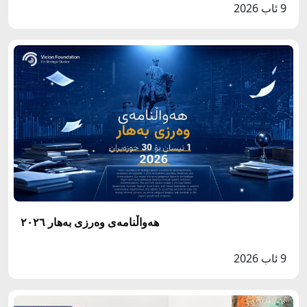
9 ئاب 2026
هەواڵنامەی وەرزی بەهار ٢٠٢٦
9 ئاب 2026