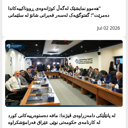
“هەموو نمایشێک لەگەڵ کوژانەوەی ڕووناکییەکاندا
دەمرێت”؛ گفتوگۆیەک لەسەر قەیرانی شانۆ لە سلێمانی
Jul 02 2026
لە پانێڵێکی دامەزراوەی ڤیژندا: مافە دەستوەرییەکانی کورد
لە کارنامەی حکومەتی نوێی عێراق فەرامۆشکراوە