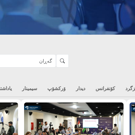
زگرد
کۆنفرانس
دیدار
ۆرکشۆپ
سیمینار
یاداشت