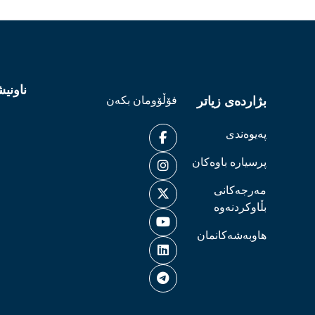
ناونی
بژاردەی زیاتر
فۆڵۆومان بکەن
پەیوەندی
پرسیارە باوەکان
مەرجەکانی
بڵاوکردنەوە
هاوبەشەکانمان