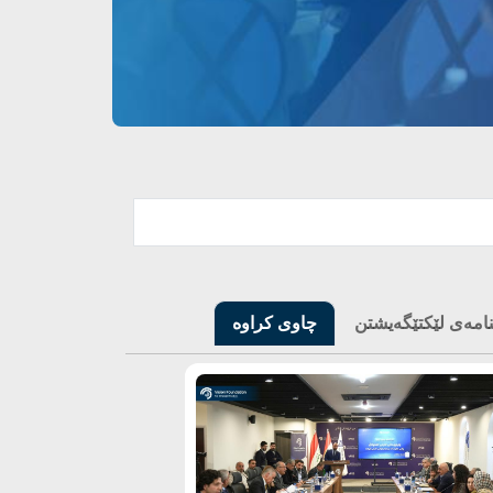
نامەی لێکتێگەیشتن
چاوی کراوە