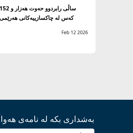
ساڵی رابردوو حه‌وت هه‌زار و 52
كه‌س له‌ چاكسازییه‌كانی هه‌رێمی
كوردستان ئازاد كراون
Feb 12 2026
بەشداری بکە لە نامەی هەواڵ