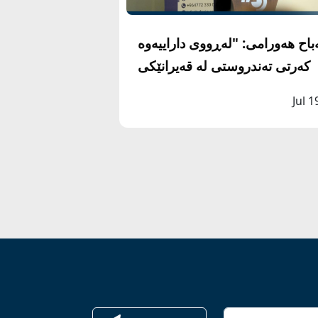
باح هەورامی: "لەڕووی داراییەوە
کەرتی تەندروستی لە قەیرانێکی
گەورەدایە”
Jul 