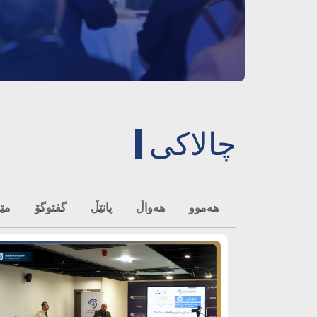
چالاکی
هەموو
هەواڵ
پانێڵ
گفتوگۆ
مێ