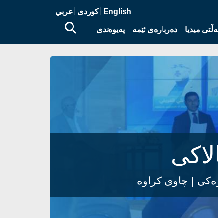
|
|
English
کوردی
عربي
ڵتی میدیا
دەربارەی ئێمە
پەیوەندی
لاکی
ەکی
| چاوی کراوە