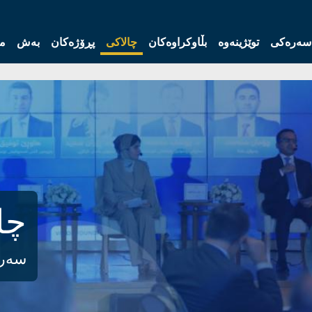
سەرەکی
توێژینەوە
بڵاوکراوەکان
چالاکی
پڕۆژەکان
بەش
مە
چا
سەر