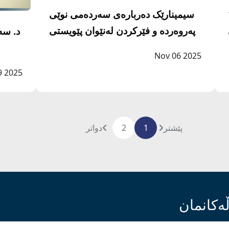
1
سیمینارێک دەربارەی سەردەمی نوێی
پەروەردە و فێرکردن لەنێوان پێویستی
د. سە
و گەشەسەندندا بەڕێوەچوو
Nov 06 2025
19 2025
پێشتر
1
2
دواتر
ەکانمان