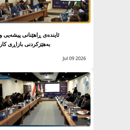
ئایندەی ڕاهێنانی پیشەیی و
بەهێزکردنی بازاڕی کار
Jul 09 2026