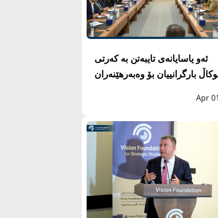
ئەو یاسایانەی تایبەتن بە کەرتی
کاڵ بارگرانییان بۆ وەبەرهێنەران
دروستکردووە
Apr 0