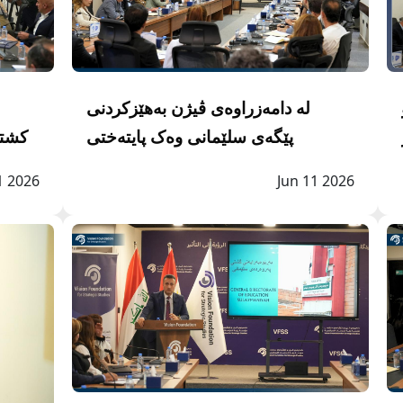
لە دامه‌زراوه‌ى ڤیژن بەهێزکردنی
پێگەی سلێمانی وەک پایتەختی
کشتو
کولتوری کوردستان تاوتوێ كرا
Jun 11 2026
1 2026